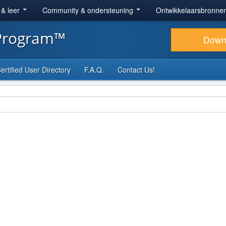
 & leer
Community & ondersteuning
Ontwikkelaarsbronne
 Program™
Down
ertified User Directory
F.A.Q.
Contact Us!