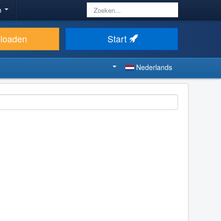
Zoeken...
n
loaden
Start
Nederlands