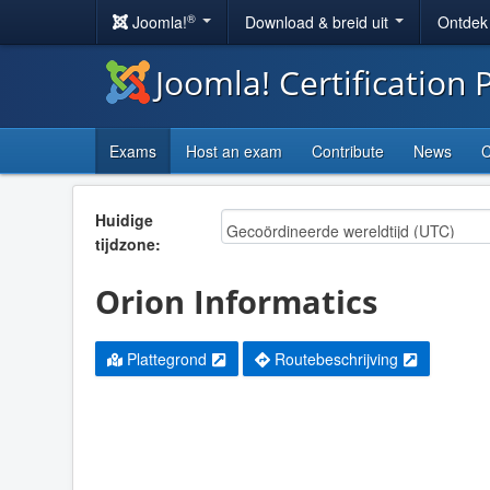
®
Joomla!
Download & breid uit
Ontdek
Joomla! Certification
Exams
Host an exam
Contribute
News
C
Huidige
tijdzone:
Orion Informatics
Plattegrond
Routebeschrijving