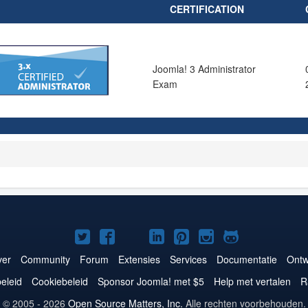
CERTIFICATION
Joomla! 3 Administrator
Exam
Joomla!
Joomla!
Joomla!
Joomla!
Joomla!
Joomla!
Joomla!
op
op
op
op
op
op
op
er
Community
Forum
Extensies
Services
Documentatie
Ontw
Twitter
Facebook
YouTube
LinkedIn
Pinterest
Instagram
GitHub
eleid
Cookiebeleid
Sponsor Joomla! met $5
Help met vertalen
R
© 2005 - 2026
Open Source Matters, Inc.
Alle rechten voorbehouden.