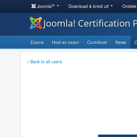
®
Joomla!
Download & breid uit
Ontdek
Joomla! Certification
Exams
Host an exam
Contribute
News
C
< Back to all users