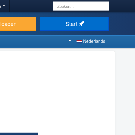
Zoeken...
n
loaden
Start
Nederlands