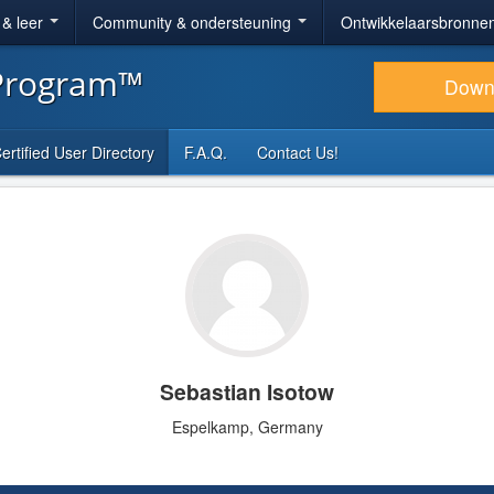
 & leer
Community & ondersteuning
Ontwikkelaarsbronne
 Program™
Down
ertified User Directory
F.A.Q.
Contact Us!
Sebastian Isotow
Espelkamp, Germany