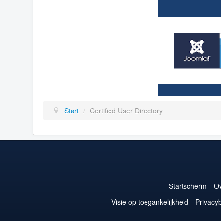
Start
/
Certified User Directory
Startscherm
Ov
Visie op toegankelijkheid
Privacyb