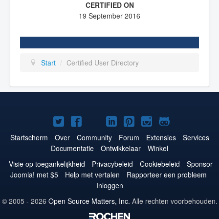
19 September 2016
Start
/
Certified User Directory
Joomla!
Joomla!
Joomla!
Joomla!
Joomla!
Joomla!
Joomla!
op
op
op
op
op
op
op
Startscherm
Over
Community
Forum
Extensies
Services
Documentatie
Ontwikkelaar
Winkel
Twitter
Facebook
YouTube
LinkedIn
Pinterest
Instagram
GitHub
Visie op toegankelijkheid
Privacybeleid
Cookiebeleid
Sponsor
Joomla! met $5
Help met vertalen
Rapporteer een probleem
Inloggen
© 2005 - 2026
Open Source Matters, Inc.
Alle rechten voorbehouden.