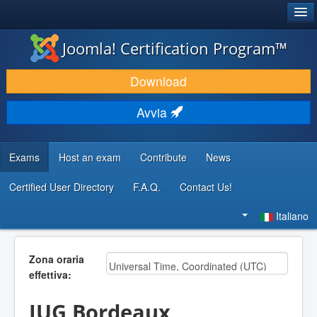
®
JOOMLA!
Joomla! Certification Program™
SCARICA & ESTENDI
Download
SCOPRI & IMPARA
Avvia
COMUNITÀ & SUPPORTO
RISORSE PER SVILUPPATORI
Exams
Host an exam
Contribute
News
Certified User Directory
F.A.Q.
Contact Us!
Cerca...
Italiano
Zona oraria
effettiva:
JUG Bordeaux