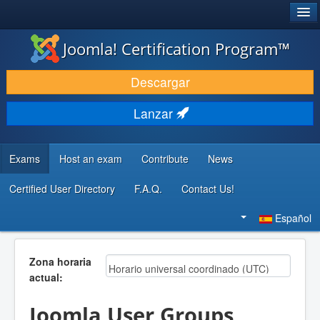
®
JOOMLA!
Joomla! Certification Program™
DESCARGAR & EXTENDER
Descargar
DESCUBRE & APRENDE
Lanzar
COMUNIDAD & SOPORTE
RECURSOS PARA DESARROLLADORES
Exams
Host an exam
Contribute
News
Certified User Directory
F.A.Q.
Contact Us!
Buscar...
Español
Zona horaria
actual:
Joomla User Groups