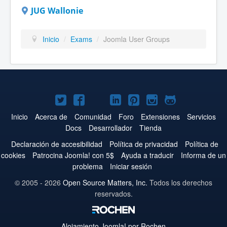
JUG Wallonie
Inicio
/
Exams
/
Joomla User Groups
Joomla!
Joomla!
Joomla!
Joomla!
Joomla!
Joomla!
Joomla!
en
en
en
en
en
en
en
Inicio
Acerca de
Comunidad
Foro
Extensiones
Servicios
Docs
Desarrollador
Tienda
Twitter
Facebook
YouTube
LinkedIn
Pinterest
Instagram
GitHub
Declaración de accesibilidad
Política de privacidad
Política de
cookies
Patrocina Joomla! con 5$
Ayuda a traducir
Informa de un
problema
Iniciar sesión
© 2005 - 2026
Open Source Matters, Inc.
Todos los derechos
reservados.
Alojamiento
Joomla!
por Rochen