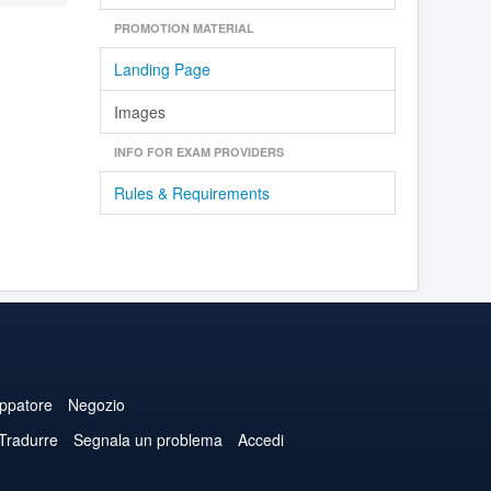
PROMOTION MATERIAL
Landing Page
Images
INFO FOR EXAM PROVIDERS
Rules & Requirements
uppatore
Negozio
 Tradurre
Segnala un problema
Accedi