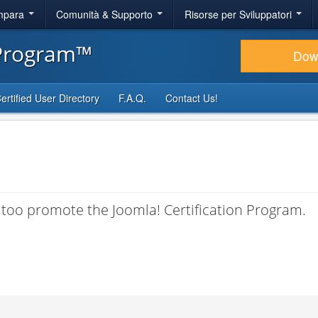
Impara
Comunità & Supporto
Risorse per Sviluppatori
 Program™
Dow
ertified User Directory
F.A.Q.
Contact Us!
 too promote the Joomla! Certification Program.