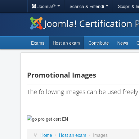
®
Joomla!
Scarica & Estendi
Scopri & 
Joomla! Certification
Exams
Host an exam
Contribute
News
C
Promotional Images
The following images can be used freely
Home
/
Host an exam
/
Images