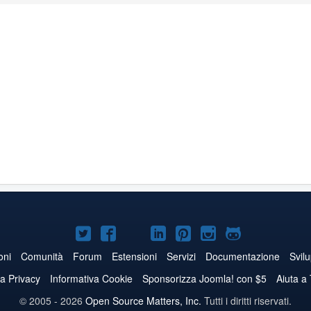
Joomla!
Joomla!
Joomla!
Joomla!
Joomla!
Joomla!
Joomla!
su
su
su
su
su
su
su
oni
Comunità
Forum
Estensioni
Servizi
Documentazione
Svil
Twitter
Facebook
YouTube
LinkedIn
Pinterest
Instagram
GitHub
va Privacy
Informativa Cookie
Sponsorizza Joomla! con $5
Aiuta a
© 2005 - 2026
Open Source Matters, Inc.
Tutti i diritti riservati.