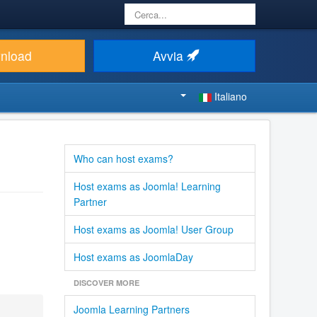
Cerca...
nload
Avvia
Italiano
Who can host exams?
Host exams as Joomla! Learning
Partner
Host exams as Joomla! User Group
Host exams as JoomlaDay
DISCOVER MORE
Joomla Learning Partners