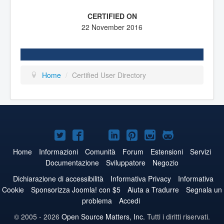
22 November 2016
Home
/
Certified User Directory
Joomla!
Joomla!
Joomla!
Joomla!
Joomla!
Joomla!
Joomla!
su
su
su
su
su
su
su
Home
Informazioni
Comunità
Forum
Estensioni
Servizi
Documentazione
Sviluppatore
Negozio
Twitter
Facebook
YouTube
LinkedIn
Pinterest
Instagram
GitHub
Dichiarazione di accessibilità
Informativa Privacy
Informativa
Cookie
Sponsorizza Joomla! con $5
Aiuta a Tradurre
Segnala un
problema
Accedi
© 2005 - 2026
Open Source Matters, Inc.
Tutti i diritti riservati.