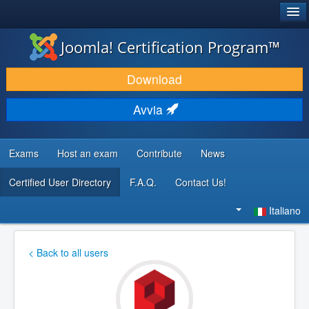
®
JOOMLA!
Joomla! Certification Program™
SCARICA & ESTENDI
Download
SCOPRI & IMPARA
Avvia
COMUNITÀ & SUPPORTO
RISORSE PER SVILUPPATORI
Exams
Host an exam
Contribute
News
Certified User Directory
F.A.Q.
Contact Us!
Cerca...
Italiano
< Back to all users