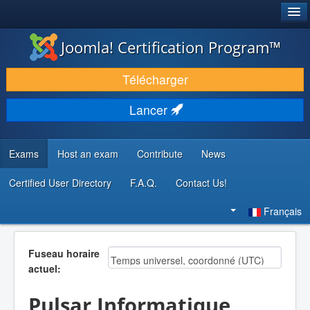
®
JOOMLA!
Joomla! Certification Program™
TÉLÉCHARGER & ÉTENDRE
Télécharger
DÉCOUVRIR & APPRENDRE
Lancer
COMMUNAUTÉ & SUPPORT
RESSOURCES DÉVELOPPEURS
Exams
Host an exam
Contribute
News
Certified User Directory
F.A.Q.
Contact Us!
Rechercher
Français
Fuseau horaire
actuel:
Pulsar Informatique