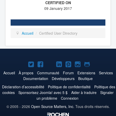
09 January 2017
Accueil
/
Certified User Directory
Joomla!
Joomla!
Joomla!
Joomla!
Joomla!
Joomla!
Joomla!
sur
sur
sur
sur
sur
sur
sur
Accueil
À propos
Communauté
Forum
Extensions
Services
Documentation
Développeurs
Boutique
Twitter
Facebook
YouTube
LinkedIn
Pinterest
Instagram
GitHub
Déclaration d’accessibilité
Politique de confidentialité
Politique des
cookies
Sponsorisez Joomla! avec 5 $
Aider à traduire
Signaler
un problème
Connexion
© 2005 - 2026
Open Source Matters, Inc.
Tous droits réservés.